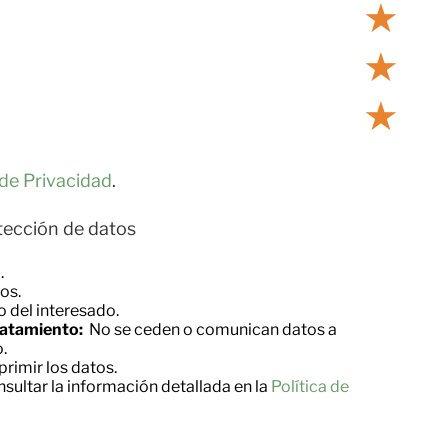
★
★
★
 de Privacidad
.
tección de datos
.
os.
 del interesado.
ratamiento:
No se ceden o comunican datos a
.
primir los datos.
ultar la información detallada en la
Política de