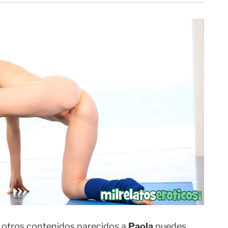
er otros contenidos parecidos a
Paola
puedes