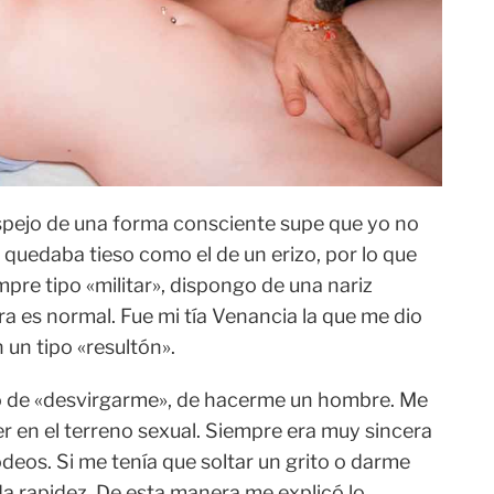
pejo de una forma consciente supe que yo no
 quedaba tieso como el de un erizo, por lo que
mpre tipo «militar», dispongo de una nariz
a es normal. Fue mi tía Venancia la que me dio
 un tipo «resultón».
o de «desvirgarme», de hacerme un hombre. Me
r en el terreno sexual. Siempre era muy sincera
eos. Si me tenía que soltar un grito o darme
da rapidez. De esta manera me explicó lo