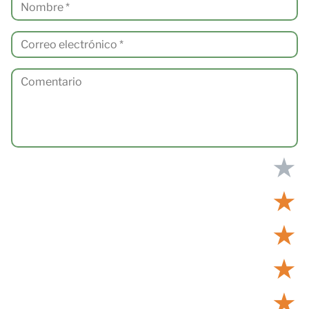
★
★
★
★
★